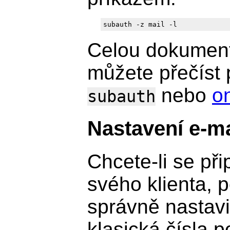
subauth -z mail -l
Celou dokument
můžete přečíst
nebo
o
subauth
Nastavení e-ma
Chcete-li se při
svého klienta, p
správně nastavi
klasická čísla p