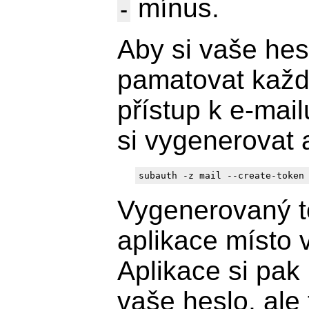
mínus.
-
Aby si vaše he
pamatovat každé
přístup k e-mai
si vygenerovat 
subauth -z mail --create-token
Vygenerovaný t
aplikace místo 
Aplikace si pa
vaše heslo, ale