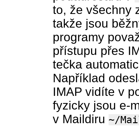
to, že všechny 
takže jsou běž
programy považ
přístupu přes I
tečka automati
Například odesl
IMAP vidíte v p
fyzicky jsou e-
v Maildiru
~/Mai