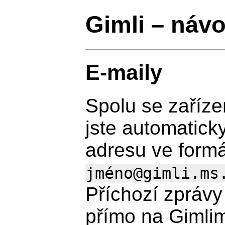
Gimli – návo
E-maily
Spolu se zaříze
jste automatick
adresu ve form
jméno@gimli.ms
Příchozí zprávy
přímo na Gimlim