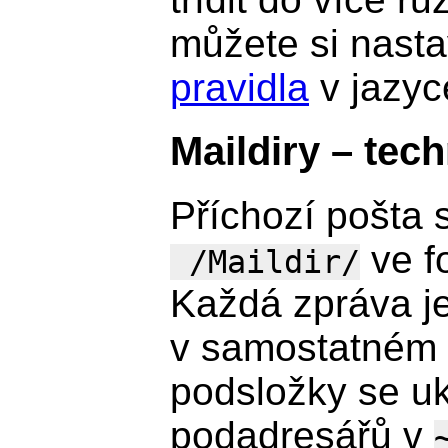
můžete si nasta
pravidla
v jazy
Maildiry – tech
Příchozí pošta 
ve f
/Maildir/
Každá zpráva je
v samostatném 
podsložky se uk
podadresářů v