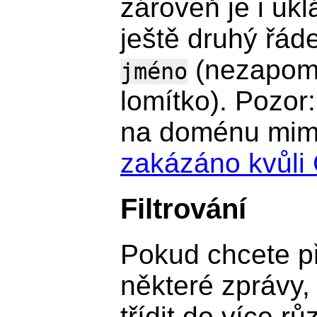
zároveň je i ukl
ještě druhý řád
(nezapom
jméno
lomítko). Pozor:
na doménu mimo
zakázáno kvůl
Filtrování
Pokud chcete p
některé zprávy,
třídit do více r