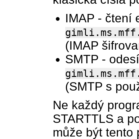
IMAP - čtení 
gimli.ms.mff
(IMAP šifrov
SMTP - odesíl
gimli.ms.mff
(SMTP s pou
Ne každý progr
STARTTLS a por
může být tento 