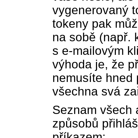
vygenerovaný to
tokeny pak může
na sobě (např. k
s e-mailovým kl
výhoda je, že p
nemusíte hned 
všechna svá zař
Seznam všech a
způsobů přihláš
příkazem: